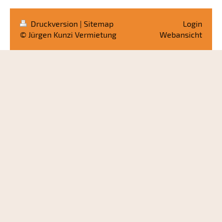
Druckversion
|
Sitemap
Login
© Jürgen Kunzi Vermietung
Webansicht